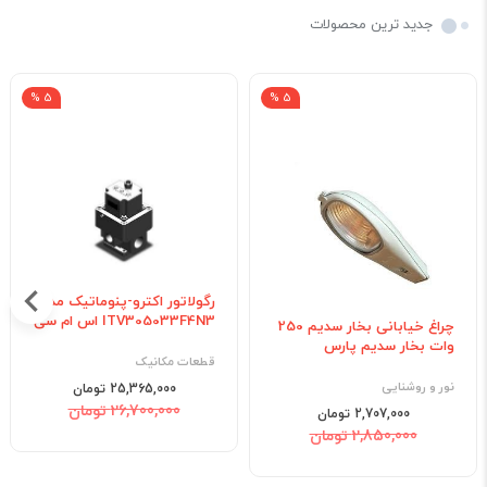
جدید ترین محصولات
5 %
5 %
رگولاتور اکترو-پنوماتیک مدل
ITV305033F4N3 اس ام سی
چراغ خیابانی بخار سدیم 250
وات بخار سدیم پارس
قطعات مکانیک
نور و روشنایی
25,365,000 تومان
26,700,000 تومان
2,707,000 تومان
2,850,000 تومان