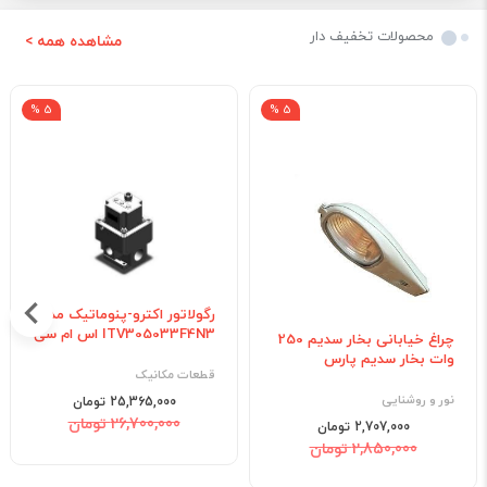
محصولات تخفیف دار
مشاهده همه >
5 %
5 %
رگولاتور اکترو-پنوماتیک مدل
ITV305033F4N3 اس ام سی
چراغ خیابانی بخار سدیم 250
وات بخار سدیم پارس
قطعات مکانیک
نور و روشنایی
25,365,000 تومان
26,700,000 تومان
2,707,000 تومان
2,850,000 تومان