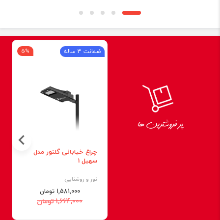
ضمانت 3 ساله
5%
چراغ خیابانی گلنور مدل
سهیل 1
نور و روشنایی
1,581,000 تومان
1,664,000 تومان