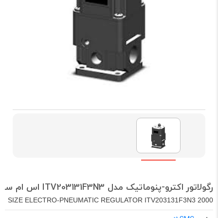
رگولاتور اکترو-پنوماتیک مدل ITV203131F3N3 اس ام سی
2000 SIZE ELECTRO-PNEUMATIC REGULATOR ITV203131F3N3