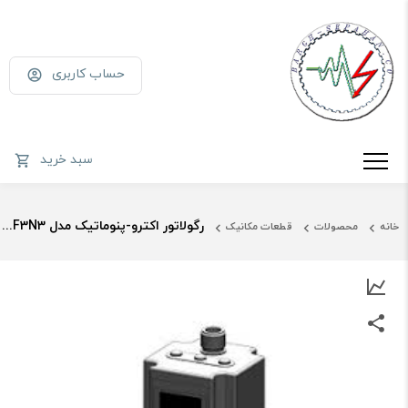
حساب کاربری
سبد خرید
رگولاتور اکترو-پنوماتیک مدل ITV203131F3N3 اس ام سی
خانه
محصولات
قطعات مکانیک