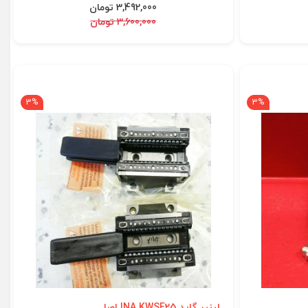
3,492,000 تومان
3,600,000 تومان
3%
3%
لینیر گاید INA KWSE25 اصل