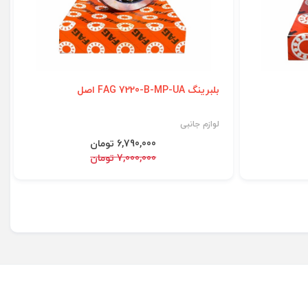
بلبرینگ FAG 7220-B-MP-UA اصل
لوازم جانبی
6,790,000 تومان
7,000,000 تومان