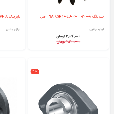
بلبرینگ INA KSR 16-LO-06-10-20-08 اصل
بلبرینگ INA KRVE 52 PP A اصل
لوازم جانبی
لوازم جانبی
2,134,000 تومان
2,200,000 تومان
3%