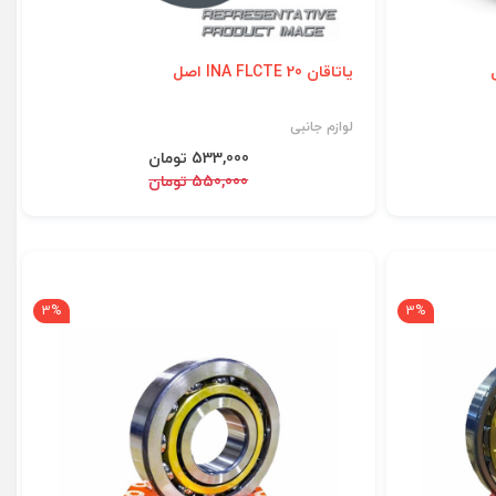
یاتاقان INA FLCTE 20 اصل
لوازم جانبی
533,000 تومان
550,000 تومان
3%
3%