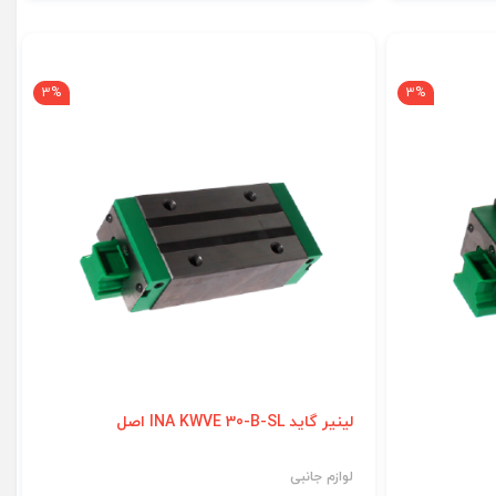
3%
3%
لینیر گاید INA KWVE 30-B-SL اصل
لوازم جانبی