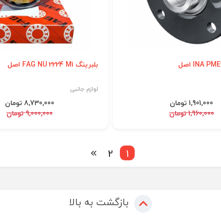
بلبرینگ FAG NU 2224 M1 اصل
لوازم جانبی
1,901,000 تومان
8,730,000 تومان
1,960,000 تومان
9,000,000 تومان
2
1
بازگشت به بالا