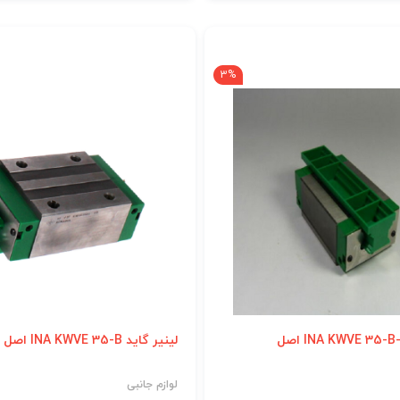
3%
لینیر گاید INA KWVE 35-B اصل
لوازم جانبی