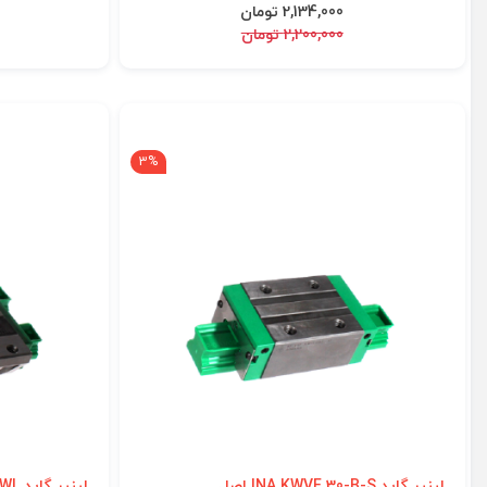
2,134,000 تومان
2,200,000 تومان
3%
لینیر گاید INA KWVE 30-B-S اصل
لینیر گاید INA KWVE 25-WL اصل