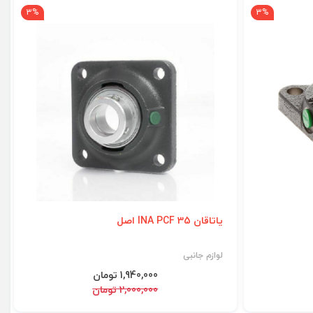
3%
3%
یاتاقان INA PCF 35 اصل
لوازم جانبی
1,940,000 تومان
2,000,000 تومان