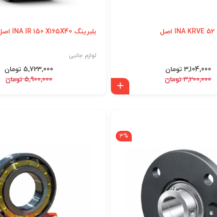
بلبرینگ INA IR 150 X165X40 اصل
لوازم جانبی
3,104,000 تومان
5,723,000 تومان
3,200,000 تومان
5,900,000 تومان
افزودن به سبد
3%