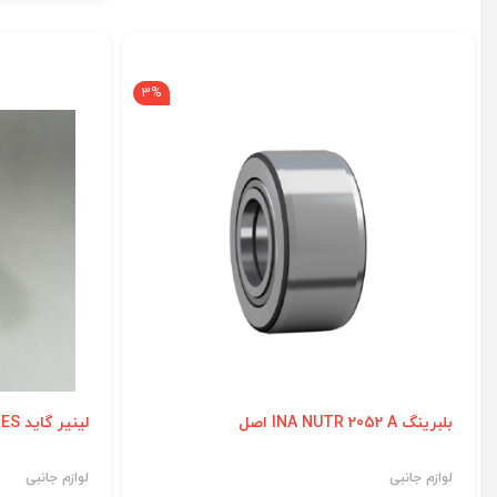
3%
بلبرینگ INA NUTR 2052 A اصل
لینیر گاید INA KWVE 35-B-ES اصل
لوازم جانبی
لوازم جانبی