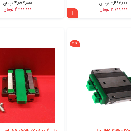
3,492,000 تومان
4,074,000 تومان
3,600,000 تومان
4,200,000 تومان
افزودن به سبد
3%
لینیر گاید INA KWVE 25-B اصل