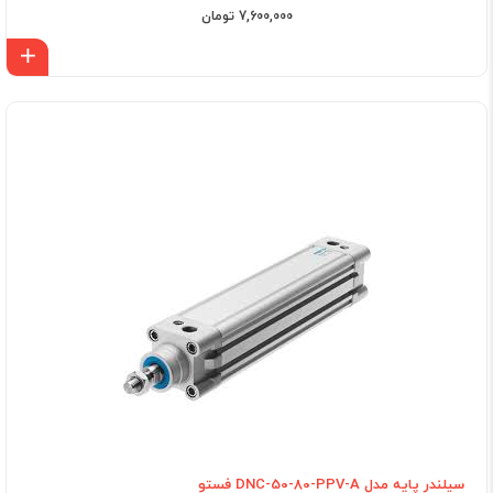
7,600,000 تومان
اف
سیلندر پایه مدل DNC-50-80-PPV-A فستو