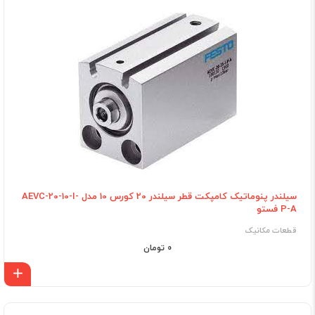
سیلندر پنوماتیک کامپکت قطر سیلندر 20 کورس 10 مدل AEVC-20-10-I-
P-A فستو
قطعات مکانیک
0 تومان
اف