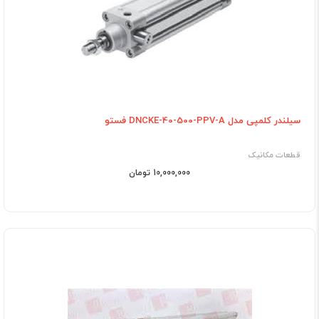
سیلندر کلمپی مدل DNCKE-40-500-PPV-A فستو
قطعات مکانیک
10,000,000 تومان