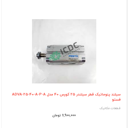
سیلند پنوماتیک قطر سیلندر 25 کورس 40 مدل ADVA-25-40-A-P-A
فستو
قطعات مکانیک
6,900,000 تومان