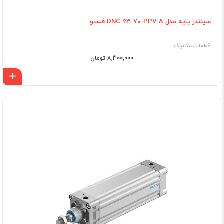
سیلندر پایه مدل DNC-63-70-PPV-A فستو
قطعات مکانیک
8,300,000 تومان
اف