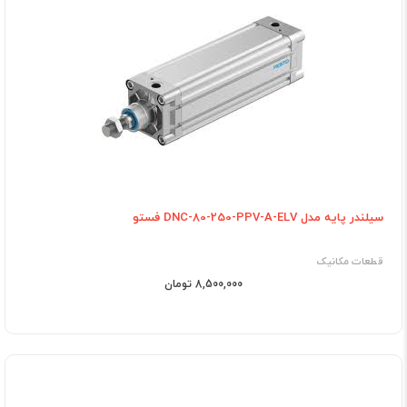
سیلندر پایه مدل DNC-80-250-PPV-A-ELV فستو
قطعات مکانیک
8,500,000 تومان