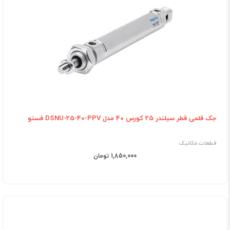
جک قلمی قطر سیلندر 25 کورس 40 مدل DSNU-25-40-PPV فستو
قطعات مکانیک
1,850,000 تومان