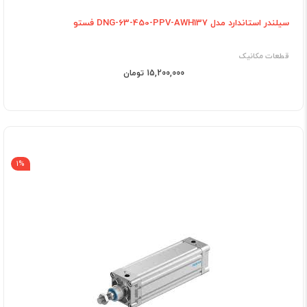
سیلندر استاندارد مدل DNG-63-450-PPV-AWH137 فستو
قطعات مکانیک
15,200,000 تومان
1%