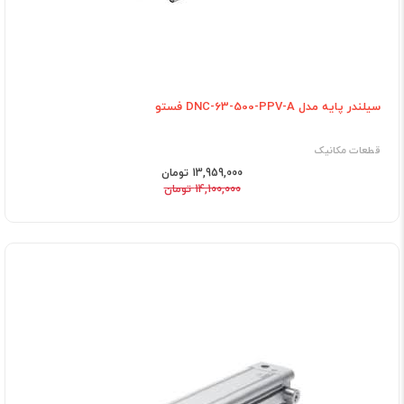
سیلندر پایه مدل DNC-63-500-PPV-A فستو
قطعات مکانیک
13,959,000 تومان
14,100,000 تومان