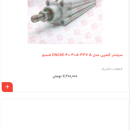
سیلندر کلمپی مدل DNCKE-40-305-PPV-A فستو
قطعات مکانیک
7,200,000 تومان
اف