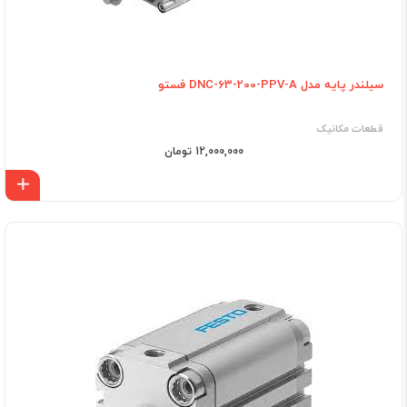
سیلندر پایه مدل DNC-63-200-PPV-A فستو
قطعات مکانیک
12,000,000 تومان
اف