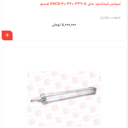
ُسیلندر استاندارد مدل DNCB-40-320-PPV-A فستو
قطعات مکانیک
5,000,000 تومان
اف