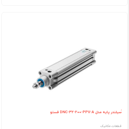
ُسیلندر پایه مدل DNC-32-200-PPV-A فستو
قطعات مکانیک