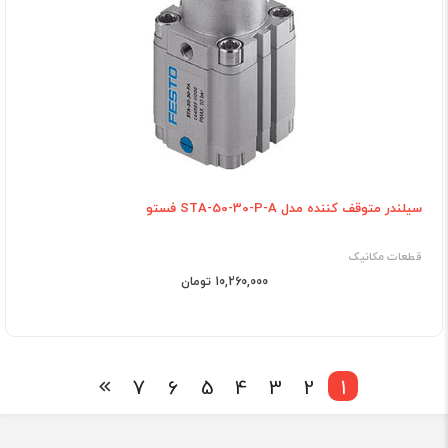
سیلندر متوقف کننده مدل STA-50-30-P-A فستو
قطعات مکانیک
10,260,000 تومان
7
6
5
4
3
2
1