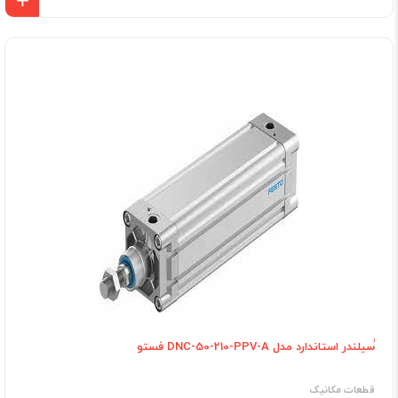
اف
ُسیلندر استاندارد مدل DNC-50-210-PPV-A فستو
قطعات مکانیک