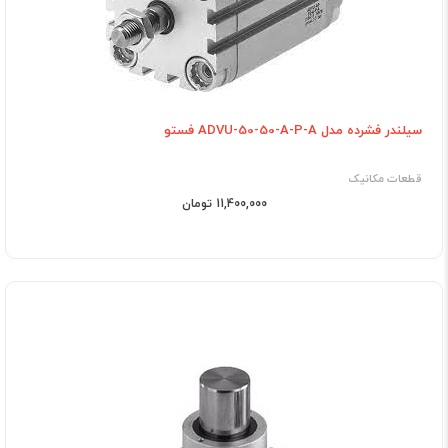
سیلندر فشرده مدل ADVU-50-50-A-P-A فستو
قطعات مکانیک
11,400,000 تومان