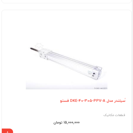
ُسیلندر مدل DKE-40-305-PPV-A فستو
قطعات مکانیک
15,000,000 تومان