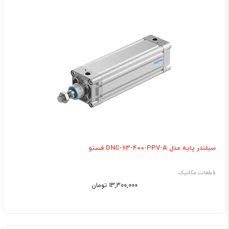
سیلندر پایه مدل DNC-63-400-PPV-A فستو
قطعات مکانیک
13,300,000 تومان