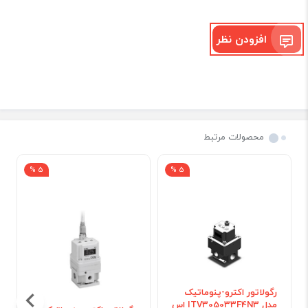
افزودن نظر
محصولات مرتبط
5 %
5 %
رگولاتور اکترو-پنوماتیک
مدل ITV305033F4N3 اس