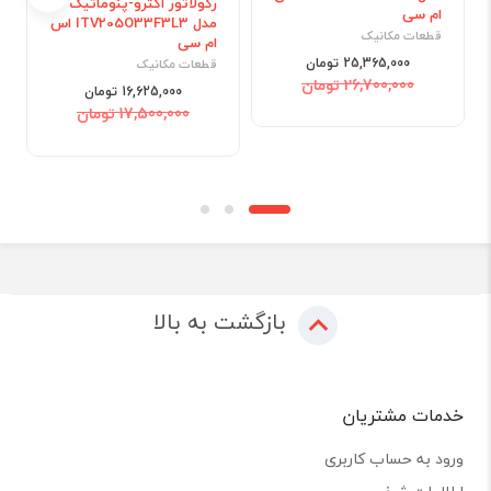
رگولاتور اکترو-پنوماتیک
ام سی
مدل ITV205O33F3L3 اس
قطعات مکانیک
ام سی
25,365,000 تومان
قطعات مکانیک
26,700,000 تومان
16,625,000 تومان
17,500,000 تومان
بازگشت به بالا
خدمات مشتریان
ورود به حساب کاربری